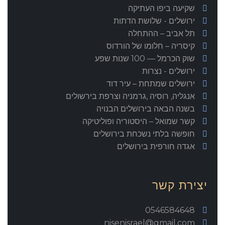
שקיעה ביפו העתיקה
ירושלים - שלושת הדתות
תל אביב – ההתחלה
קיסריה – חלומו של הורדוס
שוק הכרמל — 100 שנות שפע
ירושלים - נצרות
ירושלים שמתחת – עיר דוד
אנגליה, רוסיה ,גרמניה וצרפת בירשולים
בשנה הבאה בירושלים הבנויה
קשר שמואל – היסטוריה ופוליטיקה
חופשה בלתי נשכחת בירושלים
אגדה חורפית בירושלים
יצירת קשר
0546584648
nisenisrael@gmail.com