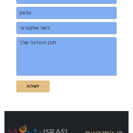
דן ניסנבאום