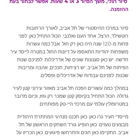
סיור רגלי, משך הסיור 3 או 4 שעות. אפשר לבחור בעת
ההזמנה.
סיור במרכז ההיסטורי של תל אביב, לאורך הרחובות
רוטשילד, הרצל, אחד העם ואלנבי. הכול התחיל כאן. לפני
פחות מ-120 שנה היה כאן רק חול. אבל כמה עשרות
משפחות יהודיות התאספו על דיונות החול במטרה לייסד עיר
חדשה. יש כאן סגנונות שונים של אדריכלות. לפניכם שנות
הפיתוח של תל אביב. יש רציחות, תככים, אהבה ומריבות
שכנות. לפניכם עבודות של אדריכלים ופסלים.
במהלך כמה עשורים הפכה תל אביב מאזור עירוני קטן לעיר
גדולה. הכול התחיל בקיוסק קטן שמכר רק גזוז, וכיום מדובר
במטרופולין עולמי עם מרכזי היי-טק מפותחים.
מייסדי העיר גרו כאן. כאן תכננו מנהיגי המחתרת היהודית
מבצעים נועזים. כאן הופיע גורד השחקים הראשון של תל
אביב. התקיימו כאן חגים והתרחשו פיגועים. כאן הכריזו על