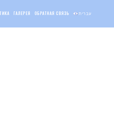
ТИКА
ГАЛЕРЕЯ
ОБРАТНАЯ СВЯЗЬ
עברית
Ы И ЛОГИСТИКА
ГАЛЕРЕЯ
ОБРАТНАЯ СВЯЗЬ
עברית
СЛЕДУЮЩИЙ
Footer